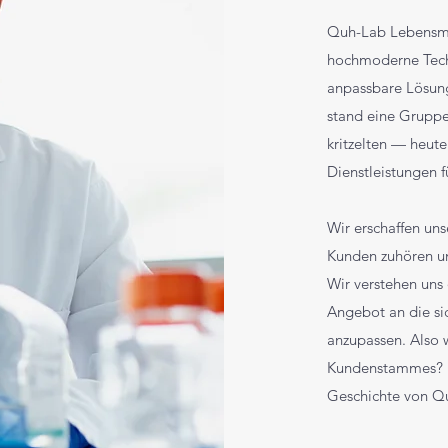
Quh-Lab Lebensmitt
hochmoderne Tech
anpassbare Lösun
stand eine Gruppe 
kritzelten — heute
Dienstleistungen f
Wir erschaffen un
Kunden zuhören un
Wir verstehen uns 
Angebot an die si
anzupassen. Also 
Kundenstammes? K
Geschichte von Qu